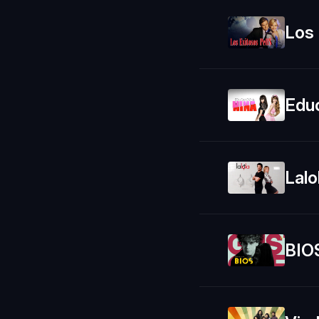
Los 
Edu
Lalo
BIOS