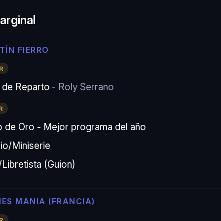
arginal
TÍN FIERRO
R
 de Reparto
Roly Serrano
R
ro de Oro - Mejor programa del año
io/Miniserie
Libretista (Guion)
IES MANIA (FRANCIA)
R