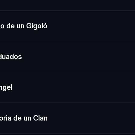
io de un Gigoló
duados
ngel
oria de un Clan