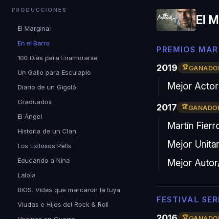
PRODUCCIONES
El M
El Marginal
En el Barro
PREMIOS MAR
100 Días para Enamorarse
2019
GANADO
Un Gallo para Esculapio
Mejor Actor
Diario de un Gigoló
Graduados
2017
GANADO
El Ángel
Martín Fier
Historia de un Clan
Mejor Unitar
Los Exitosos Pells
Educando a Nina
Mejor Autor/
Lalola
BIOS. Vidas que marcaron la tuya
FESTIVAL SER
Viudas e Hijos del Rock & Roll
2016
GANADO