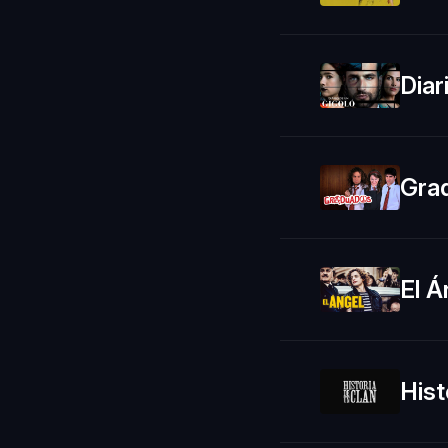
Diar
Gra
El Á
Hist