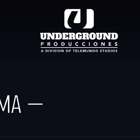
AMA —