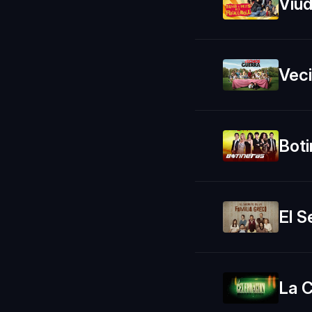
Viud
Veci
Boti
El S
La C