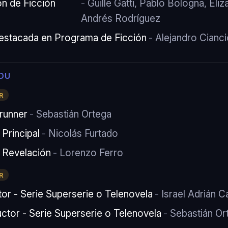
ón de Ficción
Guille Gatti, Pablo Bologna, Eli
Andrés Rodríguez
estacada en Programa de Ficción
Alejandro Cianci
DU
R
runner
Sebastián Ortega
Principal
Nicolás Furtado
 Revelación
Lorenzo Ferro
R
or - Serie Superserie o Telenovela
Israel Adrián C
ctor - Serie Superserie o Telenovela
Sebastián Ort